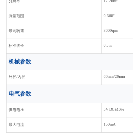
17-26bit
分辨率
0-360°
测量范围
3000rpm
最高转速
0.5m
标准线长
机械参数
60mm/20mm
外径/内径
电气参数
5V DC±10%
供电电压
150mA
最大电流