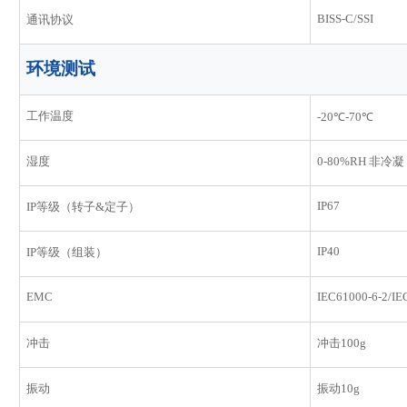
BISS-C/SSI
通讯协议
环境测试
工作温度
-20℃-70℃
湿度
0-80%RH 非冷凝
IP67
IP等级（转子&定子）
IP40
IP等级（
组装
）
EMC
IEC61000-6-2/IE
冲击
冲击100g
振动
振动10g