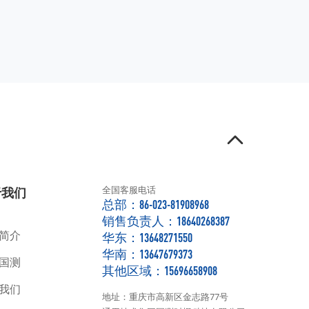
于我们
全国客服电话
总部：86-023-81908968
销售负责人：18640268387
简介
华东：13648271550
华南：13647679373
国测
其他区域：15696658908
我们
地址：重庆市高新区金志路77号