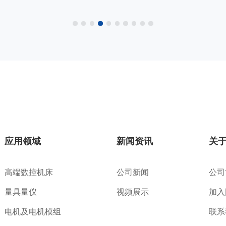
应用领域
新闻资讯
关
高端数控机床
公司新闻
公司
量具量仪
视频展示
加入
电机及电机模组
联系