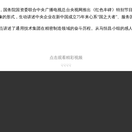
年，国务院国资委联合中央广播电视总台央视网推出《红色丰碑》特别节
的形式，生动讲述中央企业在新中国成立75年来心系“国之大者”、服务
点讲述了通用技术集团在精密制造领域的奋斗历程。从马恒昌小组的感
点击观看精彩视频
☟☟☟☟