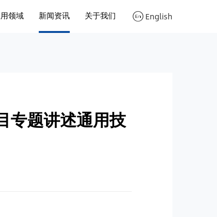
应用领域
新闻资讯
关于我们
English
节目专题讲述通用技