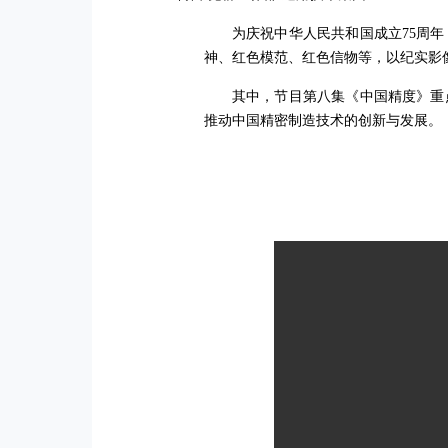
为庆祝中华人民共和国成立75周
神、红色模范、红色信物等，以纪实影像
其中，节目第八集《中国精度》重
推动中国精密制造技术的创新与发展。